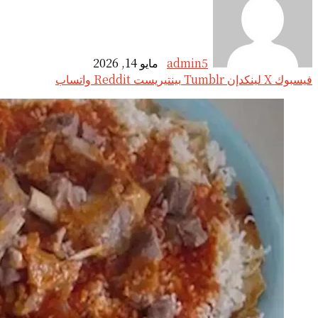
admin5
مايو 14, 2026
فيسبوك
‫X
لينكدإن
بينتيريست
واتساب