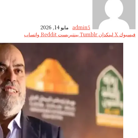
admin5
مايو 14, 2026
فيسبوك
‫X
لينكدإن
بينتيريست
واتساب